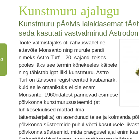
Kunstmuru ajalugu
Kunstmuru pÃ¤lvis laialdasemat tÃ¤h
seda kasutati vastvalminud Astrodome
Toote valmistajaks oli rahvusvaheline
ettevõte Monsanto ning murule pandi
nimeks Astro Turf – 20. sajandi teises
da
pooles läks see termin kõnekeeles käibele
ning tähistab igat liiki kunstmuru. Astro
Turf on tänaseni registreeritud kaubamärk,
kuid selle omanikuks ei ole enam
Monsanto. 1960ndatest pärinevad esimese
põlvkonna kunstmurusüsteemid (st
lühikesekiulised mättad ilma
täitematerjalita) on asendunud teise ja kolmanda p
põlvkonna süsteemide puhul võeti kasutusele liivast
põlvkonna süsteemid, mida praegusel ajal enim kasut