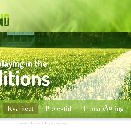
Kvaliteet
Projektid
HinnapÃ¤ring
>
>
Avaleht
Kvaliteet
Kunstmuru ajalugu