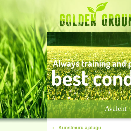
Avaleht
Kunstmuru ajalugu