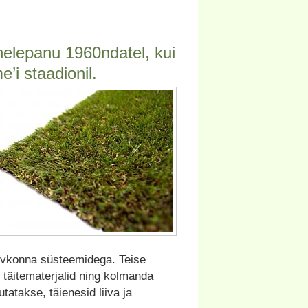
elepanu 1960ndatel, kui
’i staadionil.
õlvkonna süsteemidega. Teise
 täitematerjalid ning kolmanda
atakse, täienesid liiva ja