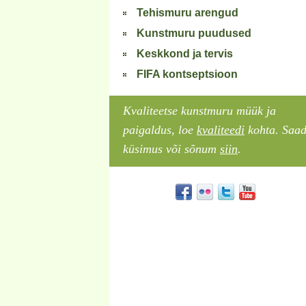
Tehismuru arengud
Kunstmuru puudused
Keskkond ja tervis
FIFA kontseptsioon
Kvaliteetse kunstmuru müük ja
paigaldus, loe
kvaliteedi
kohta. Saa
küsimus või sõnum
siin
.